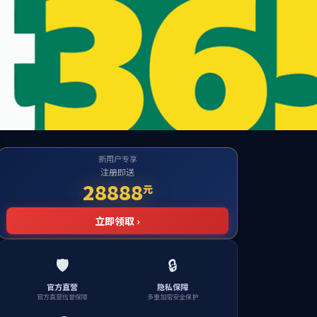
学校主页
教务处
科技处
网站管理
English
官方网站
本科生教育
研究生教育
党建工作
学生工作
信息服务
留言咨询