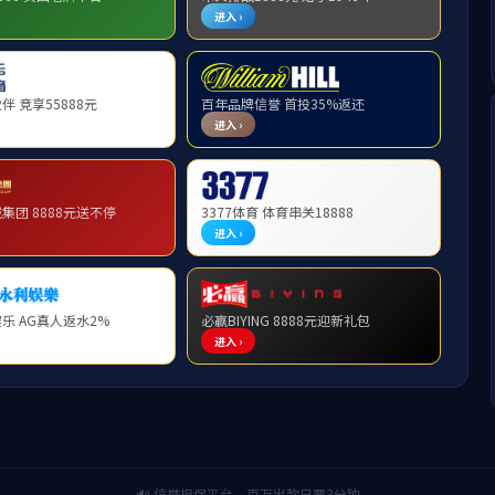
科研成果
•
彭龙博士在国际工程技术类Top期刊发表学术论文
•
丁迎春老师在国际期刊《RSC Advances》发表论文
上页
1
2
3