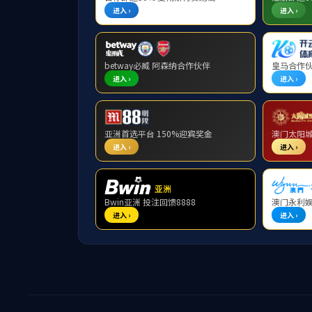
科学研究
Optoelectronic Engineering
科研概况
科研团队
科研成果
研究平台