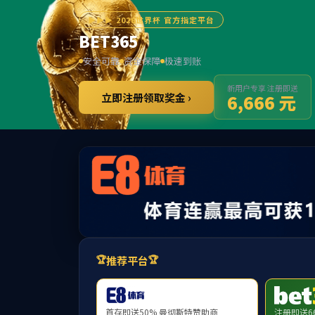
******
英国·
首页
>>
科学研究
>>
科研成果
>>