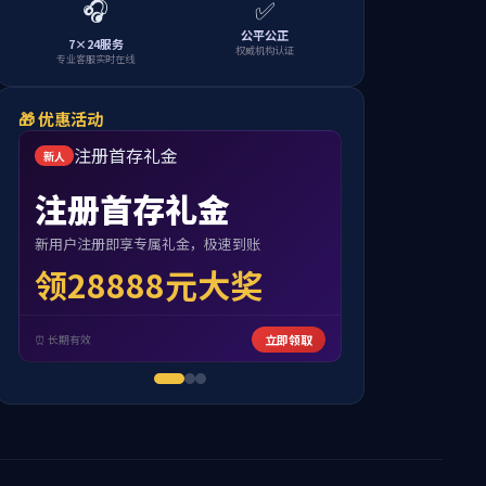
）上以我校为第一署名单位发表题为
“Hollow-
ramine O concentration sensing”
的研究论文
。
2021